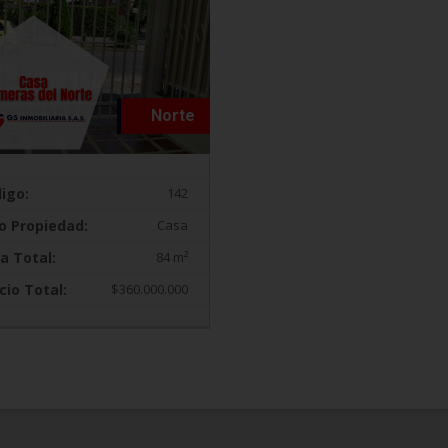
Norte
igo:
142
o Propiedad:
Casa
a Total:
84 m²
cio Total:
$360.000.000